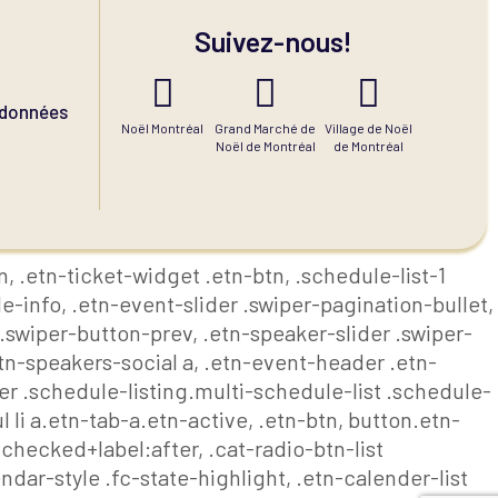
Suivez-nous!
s données
Noël Montréal
Grand Marché de
Village de Noël
Noël de Montréal
de Montréal
, .etn-ticket-widget .etn-btn, .schedule-list-1
e-info, .etn-event-slider .swiper-pagination-bullet,
 .swiper-button-prev, .etn-speaker-slider .swiper-
tn-speakers-social a, .etn-event-header .etn-
r .schedule-listing.multi-schedule-list .schedule-
 li a.etn-tab-a.etn-active, .etn-btn, button.etn-
:checked+label:after, .cat-radio-btn-list
dar-style .fc-state-highlight, .etn-calender-list