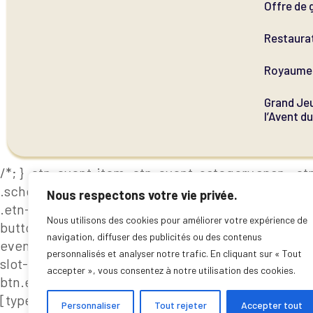
Offre de 
Restaura
Royaume 
Grand Jeu
l’Avent d
/*; } .etn-event-item .etn-event-category span, .etn
.schedule-header, .speaker-style4 .etn-speaker-conte
Nous respectons votre vie privée.
.etn-speaker-slider .swiper-pagination-bullet, .etn
Nous utilisons des cookies pour améliorer votre expérience de
button-next, .etn-speaker-slider .swiper-button-pr
navigation, diffuser des publicités ou des contenus
event-countdown-wrap .etn-count-item, .schedule-ta
personnalisés et analyser notre trafic. En cliquant sur « Tout
slot-time, .etn-speaker-item.style-3 .etn-speaker-c
accepter », vous consentez à notre utilisation des cookies.
btn.etn-btn-primary, .etn-schedule-style-3 ul li:bef
[type=radio]:not(:checked)+label:after, .etn-default
Personnaliser
Tout rejeter
Accepter tout