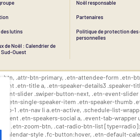
groupe
Noël responsable
tion
Partenaires
des lutins
Politique de protection de
personnelles
x de Noël : Calendrier de
u Sud-Ouest
-btn, .attr-btn-primary, .etn-attendee-form .etn-btn
nt .etn-title a, .etn-speaker-details3 .speaker-titl
-event-slider .swiper-button-next, .etn-event-slider
ev, .etn-single-speaker-item .etn-speaker-thumb .e
b-1 .etn-nav li a.etn-active, .schedule-list-wrappe
ontent .etn-speakers-social a, .event-tab-wrapper ul
ore, .etn-zoom-btn, .cat-radio-btn-list [type=radio]
-calendar-style .fc-button:hover, .etn-default-calen