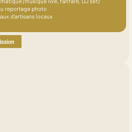
matique (musique live, fanfare, DJ set)
u reportage photo
aux d’artisans locaux
ssion