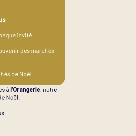
lus
haque invité
 souvenir des marchés
chés de Noël
es à
l’Orangerie
, notre
de Noël.
us