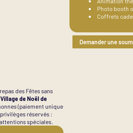
Animation thé
Photo booth o
Coffrets cade
Demander une soumi
repas des Fêtes sans
u
Village de Noël de
personnes (paiement unique
privilèges réservés :
attentions spéciales.