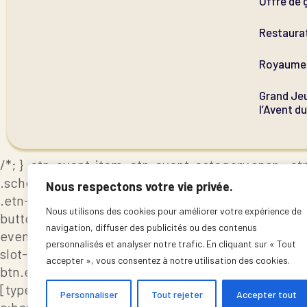
Offre de 
Restaura
Royaume 
Grand Jeu
l’Avent d
/*; } .etn-event-item .etn-event-category span, .etn
.schedule-header, .speaker-style4 .etn-speaker-conte
Nous respectons votre vie privée.
.etn-speaker-slider .swiper-pagination-bullet, .etn
Nous utilisons des cookies pour améliorer votre expérience de
button-next, .etn-speaker-slider .swiper-button-pr
navigation, diffuser des publicités ou des contenus
event-countdown-wrap .etn-count-item, .schedule-ta
personnalisés et analyser notre trafic. En cliquant sur « Tout
slot-time, .etn-speaker-item.style-3 .etn-speaker-c
accepter », vous consentez à notre utilisation des cookies.
btn.etn-btn-primary, .etn-schedule-style-3 ul li:bef
[type=radio]:not(:checked)+label:after, .etn-default
Personnaliser
Tout rejeter
Accepter tout