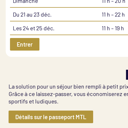
Dimanche
11 h – 20 h
Du 21 au 23 déc.
11 h – 22 h
Les 24 et 25 déc.
11 h – 19 h
Entrer
La solution pour un séjour bien rempli à petit pr
Grâce à ce laissez-passer, vous économiserez en m
sportifs et ludiques.
Détails sur le passeport MTL