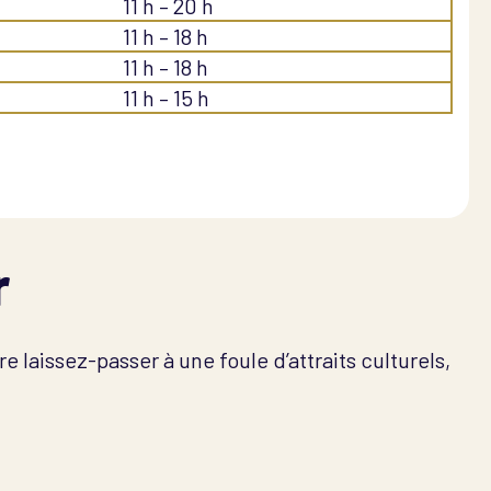
11 h – 20 h
11 h – 18 h
11 h – 18 h
11 h – 15 h
r
 laissez-passer à une foule d’attraits culturels,