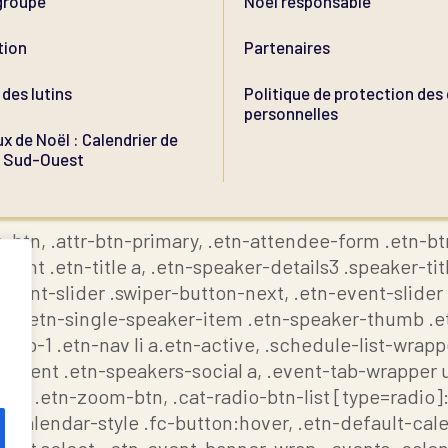
groupe
Noël responsable
tion
Partenaires
des lutins
Politique de protection de
personnelles
x de Noël : Calendrier de
u Sud-Ouest
-btn, .attr-btn-primary, .etn-attendee-form .etn-btn
nt .etn-title a, .etn-speaker-details3 .speaker-titl
-event-slider .swiper-button-next, .etn-event-slider
ev, .etn-single-speaker-item .etn-speaker-thumb .e
b-1 .etn-nav li a.etn-active, .schedule-list-wrappe
ontent .etn-speakers-social a, .event-tab-wrapper ul
ore, .etn-zoom-btn, .cat-radio-btn-list [type=radio]
-calendar-style .fc-button:hover, .etn-default-calen