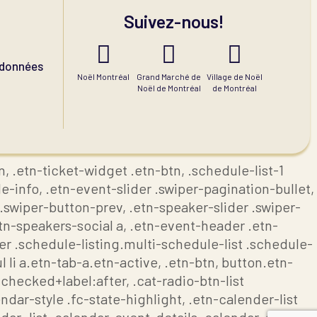
Suivez-nous!
s données
Noël Montréal
Grand Marché de
Village de Noël
Noël de Montréal
de Montréal
, .etn-ticket-widget .etn-btn, .schedule-list-1
e-info, .etn-event-slider .swiper-pagination-bullet,
 .swiper-button-prev, .etn-speaker-slider .swiper-
tn-speakers-social a, .etn-event-header .etn-
r .schedule-listing.multi-schedule-list .schedule-
 li a.etn-tab-a.etn-active, .etn-btn, button.etn-
:checked+label:after, .cat-radio-btn-list
dar-style .fc-state-highlight, .etn-calender-list