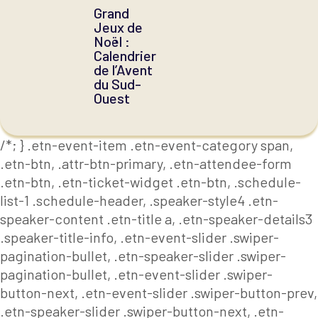
Grand
Jeux de
Noël :
Calendrier
de l’Avent
du Sud-
Ouest
/*; } .etn-event-item .etn-event-category span,
.etn-btn, .attr-btn-primary, .etn-attendee-form
.etn-btn, .etn-ticket-widget .etn-btn, .schedule-
list-1 .schedule-header, .speaker-style4 .etn-
speaker-content .etn-title a, .etn-speaker-details3
.speaker-title-info, .etn-event-slider .swiper-
pagination-bullet, .etn-speaker-slider .swiper-
pagination-bullet, .etn-event-slider .swiper-
button-next, .etn-event-slider .swiper-button-prev,
.etn-speaker-slider .swiper-button-next, .etn-