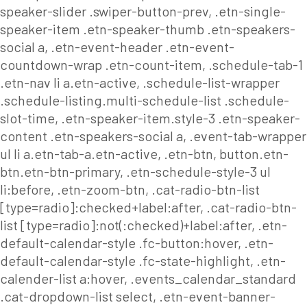
speaker-slider .swiper-button-prev, .etn-single-
speaker-item .etn-speaker-thumb .etn-speakers-
social a, .etn-event-header .etn-event-
countdown-wrap .etn-count-item, .schedule-tab-1
.etn-nav li a.etn-active, .schedule-list-wrapper
.schedule-listing.multi-schedule-list .schedule-
slot-time, .etn-speaker-item.style-3 .etn-speaker-
content .etn-speakers-social a, .event-tab-wrapper
ul li a.etn-tab-a.etn-active, .etn-btn, button.etn-
btn.etn-btn-primary, .etn-schedule-style-3 ul
li:before, .etn-zoom-btn, .cat-radio-btn-list
[type=radio]:checked+label:after, .cat-radio-btn-
list [type=radio]:not(:checked)+label:after, .etn-
default-calendar-style .fc-button:hover, .etn-
default-calendar-style .fc-state-highlight, .etn-
calender-list a:hover, .events_calendar_standard
.cat-dropdown-list select, .etn-event-banner-