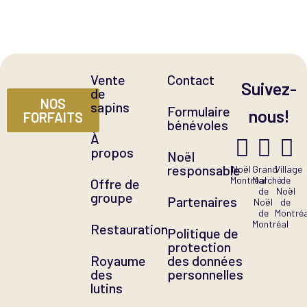
Vente
Contact
Suivez-
de
NOS
sapins
Formulaire
nous!
FORFAITS
bénévoles
À
propos
Noël
responsable
Noël
Grand
Village
Montréal
Marché
de
Offre de
de
Noël
groupe
Partenaires
Noël
de
de
Montréa
Montréal
Restauration
Politique de
protection
Royaume
des données
des
personnelles
lutins