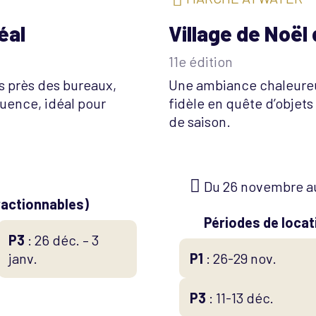
éal
Village de Noël
11e édition
us près des bureaux,
Une ambiance chaleureus
fluence, idéal pour
fidèle en quête d’objets
de saison.
Du 26 novembre a
ractionnables)
Périodes de locat
P3
: 26 déc. – 3
janv.
P1
: 26-29 nov.
P3
: 11-13 déc.