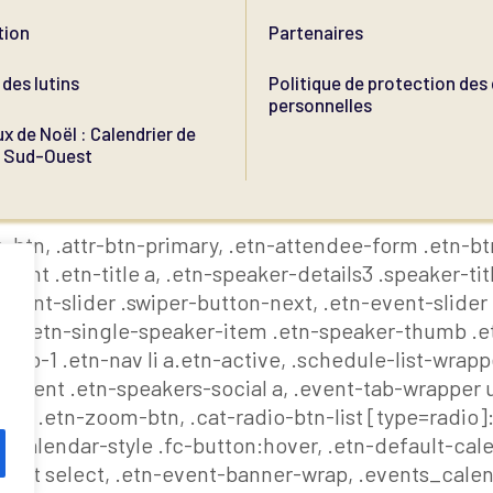
tion
Partenaires
des lutins
Politique de protection de
personnelles
x de Noël : Calendrier de
u Sud-Ouest
-btn, .attr-btn-primary, .etn-attendee-form .etn-btn
nt .etn-title a, .etn-speaker-details3 .speaker-titl
-event-slider .swiper-button-next, .etn-event-slider
ev, .etn-single-speaker-item .etn-speaker-thumb .e
b-1 .etn-nav li a.etn-active, .schedule-list-wrappe
ontent .etn-speakers-social a, .event-tab-wrapper ul
ore, .etn-zoom-btn, .cat-radio-btn-list [type=radio]
-calendar-style .fc-button:hover, .etn-default-calen
list select, .etn-event-banner-wrap, .events_calen