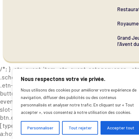
Restaura
Royaume 
Grand Jeu
l’Avent d
/*; } .etn-event-item .etn-event-category span, .etn
.schedule-header, .speaker-style4 .etn-speaker-conte
Nous respectons votre vie privée.
.etn-speaker-slider .swiper-pagination-bullet, .etn
Nous utilisons des cookies pour améliorer votre expérience de
button-next, .etn-speaker-slider .swiper-button-pr
navigation, diffuser des publicités ou des contenus
event-countdown-wrap .etn-count-item, .schedule-ta
personnalisés et analyser notre trafic. En cliquant sur « Tout
slot-time, .etn-speaker-item.style-3 .etn-speaker-c
accepter », vous consentez à notre utilisation des cookies.
btn.etn-btn-primary, .etn-schedule-style-3 ul li:bef
[type=radio]:not(:checked)+label:after, .etn-default
Personnaliser
Tout rejeter
Accepter tout
a:hover, .events_calendar_standard .cat-dropdown-