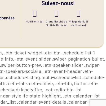
Suivez-nous!
s données
Noël Montréal
Grand Marché de
Village de Noël
Noël de Montréal
de Montréal
, .etn-ticket-widget .etn-btn, .schedule-list-1
e-info, .etn-event-slider .swiper-pagination-bullet,
 .swiper-button-prev, .etn-speaker-slider .swiper-
tn-speakers-social a, .etn-event-header .etn-
r .schedule-listing.multi-schedule-list .schedule-
 li a.etn-tab-a.etn-active, .etn-btn, button.etn-
:checked+label:after, .cat-radio-btn-list
dar-style .fc-state-highlight, .etn-calender-list
dar_list .calendar-event-details .calendar-event-