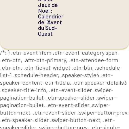
Jeux de
Noël :
Calendrier
de l’Avent
du Sud-
Ouest
/*; } .etn-event-item .etn-event-category span,
.etn-btn, .attr-btn-primary, .etn-attendee-form
.etn-btn, .etn-ticket-widget .etn-btn, .schedule-
list-1 .schedule-header, .speaker-style4 .etn-
speaker-content .etn-title a, .etn-speaker-details3
.speaker-title-info, .etn-event-slider .swiper-
pagination-bullet, .etn-speaker-slider .swiper-
pagination-bullet, .etn-event-slider .swiper-
button-next, .etn-event-slider .swiper-button-prev,
.etn-speaker-slider .swiper-button-next, .etn-
speaker-slider .swiper-button-prev, .etn-single-