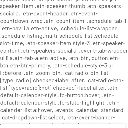
speaker-item .etn-speaker-thumb .etn-speakers-
social a, .etn-event-header .etn-event-
countdown-wrap .etn-count-item, .schedule-tab-1
.etn-nav li a.etn-active, .schedule-list-wrapper
.schedule-listing.multi-schedule-list .schedule-
slot-time, .etn-speaker-item.style-3 .etn-speaker-
content .etn-speakers-social a, .event-tab-wrapper
ul li a.etn-tab-a.etn-active, .etn-btn, button.etn-
btn.etn-btn-primary, .etn-schedule-style-3 ul
li:before, .etn-zoom-btn, .cat-radio-btn-list
[type=radio]:checked+label:after, .cat-radio-btn-
list [type=radio]:not(:checked)+label:after, .etn-
default-calendar-style .fc-button:hover, .etn-
default-calendar-style .fc-state-highlight, .etn-
calender-list a:hover, .events_calendar_standard
.cat-dropdown-list select, .etn-event-banner-
wrap, .events_calendar_list .calendar-event-