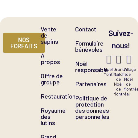
Vente
Contact
Suivez-
de
NOS
sapins
Formulaire
nous!
FORFAITS
bénévoles
À
propos
Noël
responsable
Noël
Grand
Village
Montréal
Marché
de
Offre de
de
Noël
groupe
Partenaires
Noël
de
de
Montréa
Montréal
Restauration
Politique de
protection
Royaume
des données
des
personnelles
lutins
Grand