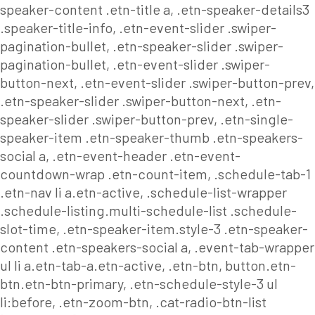
speaker-content .etn-title a, .etn-speaker-details3
.speaker-title-info, .etn-event-slider .swiper-
pagination-bullet, .etn-speaker-slider .swiper-
pagination-bullet, .etn-event-slider .swiper-
button-next, .etn-event-slider .swiper-button-prev,
.etn-speaker-slider .swiper-button-next, .etn-
speaker-slider .swiper-button-prev, .etn-single-
speaker-item .etn-speaker-thumb .etn-speakers-
social a, .etn-event-header .etn-event-
countdown-wrap .etn-count-item, .schedule-tab-1
.etn-nav li a.etn-active, .schedule-list-wrapper
.schedule-listing.multi-schedule-list .schedule-
slot-time, .etn-speaker-item.style-3 .etn-speaker-
content .etn-speakers-social a, .event-tab-wrapper
ul li a.etn-tab-a.etn-active, .etn-btn, button.etn-
btn.etn-btn-primary, .etn-schedule-style-3 ul
li:before, .etn-zoom-btn, .cat-radio-btn-list