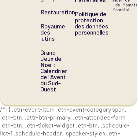
de
Montréa
Montréal
Restauration
Politique de
protection
Royaume
des données
des
personnelles
lutins
Grand
Jeux de
Noël :
Calendrier
de l’Avent
du Sud-
Ouest
/*; } .etn-event-item .etn-event-category span,
.etn-btn, .attr-btn-primary, .etn-attendee-form
.etn-btn, .etn-ticket-widget .etn-btn, .schedule-
list-1 .schedule-header, .speaker-style4 .etn-