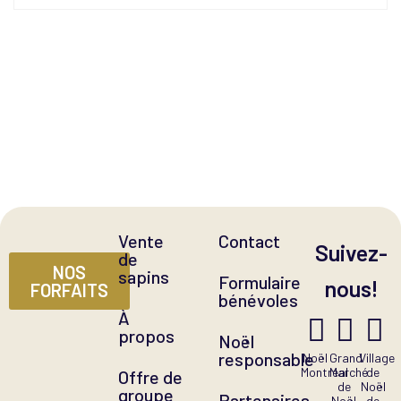
Vente
Contact
Suivez-
de
NOS
sapins
Formulaire
nous!
FORFAITS
bénévoles
À
propos
Noël
responsable
Noël
Grand
Village
Montréal
Marché
de
Offre de
de
Noël
groupe
Partenaires
Noël
de