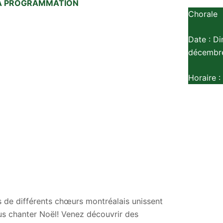
LA PROGRAMMATION
Chorale
Date : D
décembr
Horaire :
s de différents chœurs montréalais unissent
us chanter Noël! Venez découvrir des