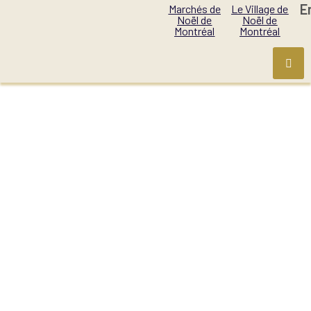
E
Marchés de
Le Village de
Noël de
Noël de
Montréal
Montréal
LE GRAND MARCHÉ
DE NOËL DE