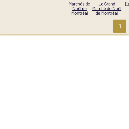
E
Marchés de
Le Grand
Noël de
Marché de Noël
Montréal
de Montréal
TYPES DE
PRESTATION :
SOIRÉE