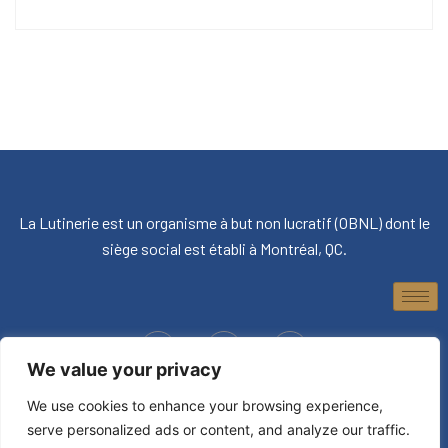
La Lutinerie est un organisme à but non lucratif (OBNL) dont le
siège social est établi à Montréal, QC.
We value your privacy
© 2026, La Lutinerie. Tous droits réservés.
We use cookies to enhance your browsing experience,
serve personalized ads or content, and analyze our traffic.