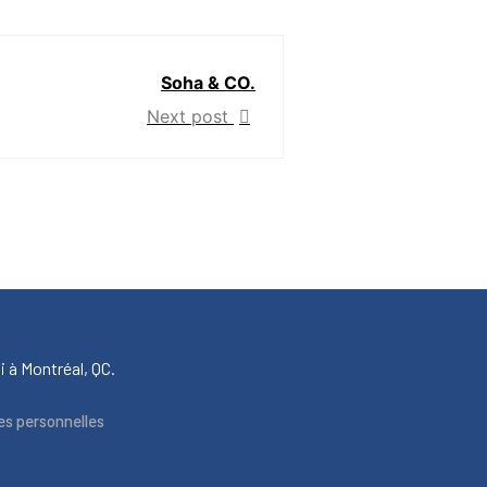
Soha & CO.
Next post
i à Montréal, QC.
es personnelles