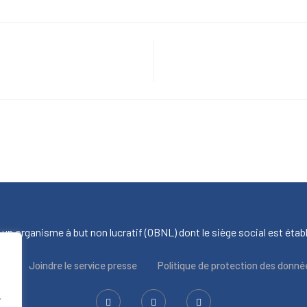
 un organisme à but non lucratif (OBNL) dont le siège social est établ
us
Joindre le service presse
Politique de protection des donné
.