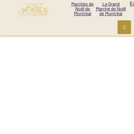
E
Marchés de
Le Grand
Noël de
Marché de Noël
Montréal
de Montréal
ALLO SIMONNE