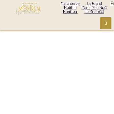
E
Marchés de
Le Grand
Noël de
Marché de Noël
Montréal
de Montréal
LE VILLAGE DE NOËL
DE MONTRÉAL