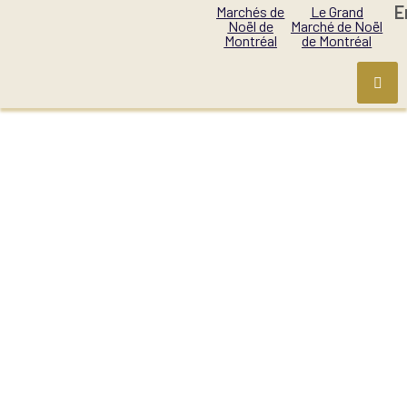
E
Marchés de
Le Grand
Noël de
Marché de Noël
Montréal
de Montréal
LE VILLAGE DE NOËL
DE MONTRÉAL