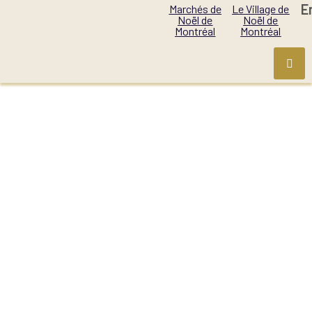
E
Marchés de
Le Village de
Noël de
Noël de
Montréal
Montréal
THE CAPSAICIN
CARTEL