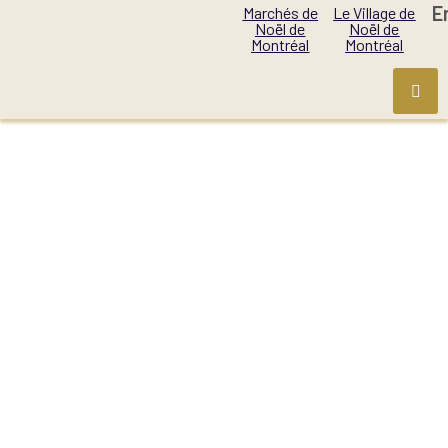
E
Marchés de
Le Village de
Noël de
Noël de
Montréal
Montréal
CATEGORIE DE
PRODUIT :
SAVONS